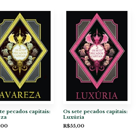
te pecados capitais:
Os sete pecados capitais:
eza
Luxúria
,00
R$
55,00