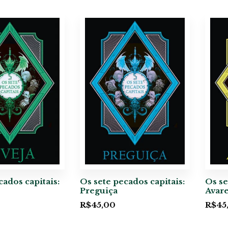
cados capitais:
Os sete pecados capitais:
Os se
Preguiça
Avar
R$
45,00
R$
45