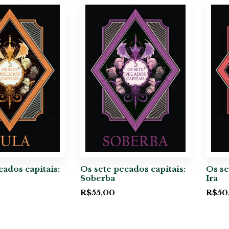
cados capitais:
Os sete pecados capitais:
Os se
Soberba
Ira
R$
55,00
R$
50