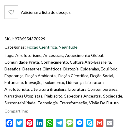
Adicionar à lista de desejos
SKU:
9786554370929
Categorias:
Ficção Científica
,
Negritude
Tags:
Afrofuturismo
,
Ancestrais
,
Aquecimento Global
,
Comunidade Preta
,
Conhecimento
,
Cultura Afro-Brasileira
,
Desafios
,
Desastres Climáticos
,
Distopia
,
Epidemias
,
Equilíbrio
,
Esperança
,
Ficção Ambiental
,
Ficção Científica
,
Ficção Social
,
Futurismo
,
Inovação
,
Isolamento
,
Liderança
,
Literatura
Afrofuturista
,
Literatura Brasileira
,
Literatura Contemporânea
,
Narrativas Utopistas
,
Plebiscito
,
Sabedoria Ancestral
,
Sociedade
,
Sustentabilidade
,
Tecnologia
,
Transformação
,
Visão De Futuro
Compartilhe:
Facebook
Twitter
Pinterest
LinkedIn
WhatsApp
Telegram
Message
Messenger
Skype
Gmail
Email