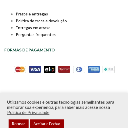
Prazos e entregas
Política de troca e devolução
Entregas em atraso
Perguntas frequentes
FORMAS DE PAGAMENTO
Utilizamos cookies e outras tecnologias semelhantes para
Livraria da Cartola © Desde 2020 | CNPJ: 31.298.135/0001-09 |
melhorar sua experiência, para saber mais acesse nossa
Desenvolvido por
PDA Digital
Política de Privacidade
Recusar
Aceitar e Fechar