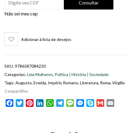
Consultar
Não sei meu cep
Adicionar à lista de desejos
SKU:
9786587084220
Categorias:
Leia Mulheres
,
Política | História | Sociedade
Tags:
Augusto
,
Eneida
,
Império Romano
,
Literatura
,
Roma
,
Virgílio
Compartilhe:
Facebook
Twitter
Pinterest
LinkedIn
WhatsApp
Telegram
Message
Messenger
Skype
Gmail
Email