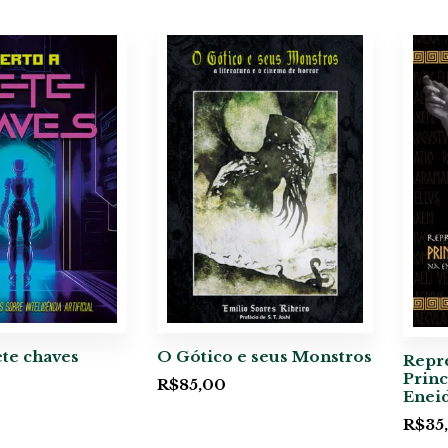
ete chaves
O Gótico e seus Monstros
Repr
Princ
R$
85,00
Eneid
R$
35