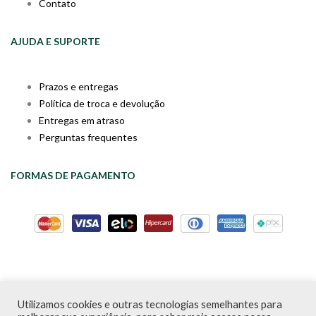
Contato
AJUDA E SUPORTE
Prazos e entregas
Política de troca e devolução
Entregas em atraso
Perguntas frequentes
FORMAS DE PAGAMENTO
Utilizamos cookies e outras tecnologias semelhantes para
Livraria da Cartola © Desde 2020 | CNPJ: 31.298.135/0001-09 |