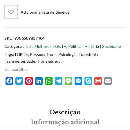
Adicionar à lista de desejos
SKU:
9786589837404
Categorias:
Leia Mulheres
,
LGBT+
,
Política | História | Sociedade
Tags:
LGBT+
,
Pessoas Trans
,
Psicologia
,
Transfobia
,
Transgeneridade
,
Transgênero
Compartilhe:
Facebook
Twitter
Pinterest
LinkedIn
WhatsApp
Telegram
Message
Messenger
Skype
Gmail
Email
Descrição
Informação adicional