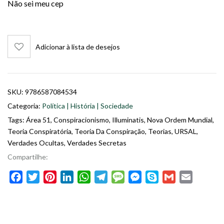
Não sei meu cep
Adicionar à lista de desejos
SKU:
9786587084534
Categoria:
Política | História | Sociedade
Tags:
Área 51
,
Conspiracionismo
,
Illuminatis
,
Nova Ordem Mundial
,
Teoria Conspiratória
,
Teoria Da Conspiração
,
Teorias
,
URSAL
,
Verdades Ocultas
,
Verdades Secretas
Compartilhe:
Facebook
Twitter
Pinterest
LinkedIn
WhatsApp
Telegram
Message
Messenger
Skype
Gmail
Email