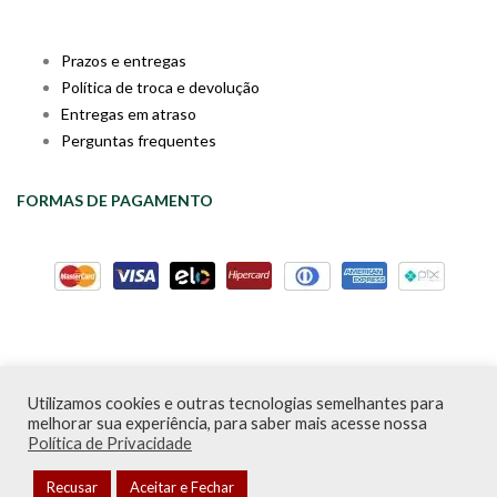
Prazos e entregas
Política de troca e devolução
Entregas em atraso
Perguntas frequentes
FORMAS DE PAGAMENTO
Utilizamos cookies e outras tecnologias semelhantes para
Livraria da Cartola © Desde 2020 | CNPJ: 31.298.135/0001-09 |
melhorar sua experiência, para saber mais acesse nossa
Desenvolvido por
PDA Digital
Política de Privacidade
Recusar
Aceitar e Fechar