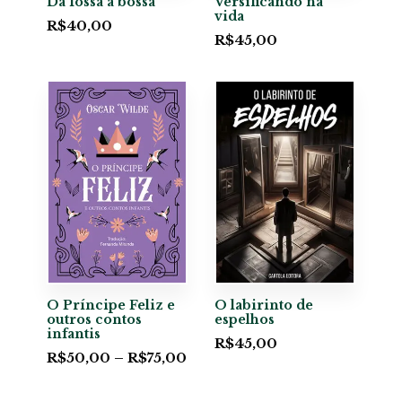
Da fossa à bossa
Versificando na
vida
R$
40,00
R$
45,00
O Príncipe Feliz e
O labirinto de
outros contos
espelhos
infantis
R$
45,00
R$
50,00
–
R$
75,00