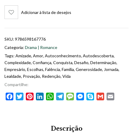
Adicionar à lista de desejos
SKU:
9786598167776
Categoria:
Drama | Romance
Tags:
Amizade
,
Amor
,
Autoconhecimento
,
Autodescoberta
,
Complexidade
,
Confiança
,
Conquista
,
Desafio
,
Determinação
,
Empresário
,
Escolhas
,
Falência
,
Família
,
Generosidade
,
Jornada
,
Lealdade
,
Provação
,
Redenção
,
Vida
Compartilhe:
Facebook
Twitter
Pinterest
LinkedIn
WhatsApp
Telegram
Message
Messenger
Skype
Gmail
Email
Descrição