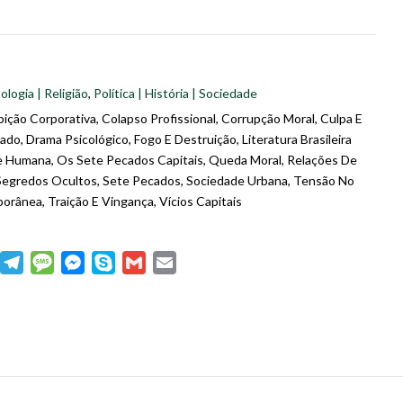
ologia | Religião
,
Política | História | Sociedade
ição Corporativa
,
Colapso Profissional
,
Corrupção Moral
,
Culpa E
çado
,
Drama Psicológico
,
Fogo E Destruição
,
Literatura Brasileira
e Humana
,
Os Sete Pecados Capitais
,
Queda Moral
,
Relações De
Segredos Ocultos
,
Sete Pecados
,
Sociedade Urbana
,
Tensão No
porânea
,
Traição E Vingança
,
Vícios Capitais
dIn
WhatsApp
Telegram
Message
Messenger
Skype
Gmail
Email