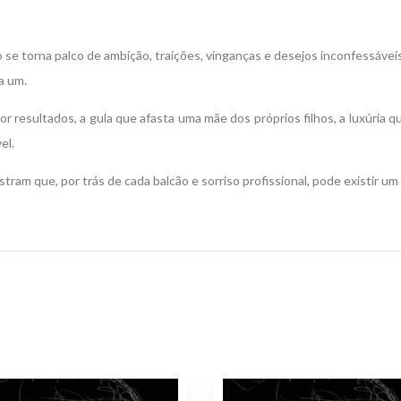
o se torna palco de ambição, traições, vinganças e desejos inconfessáveis
a um.
esultados, a gula que afasta uma mãe dos próprios filhos, a luxúria que 
el.
tram que, por trás de cada balcão e sorriso profissional, pode existir um 