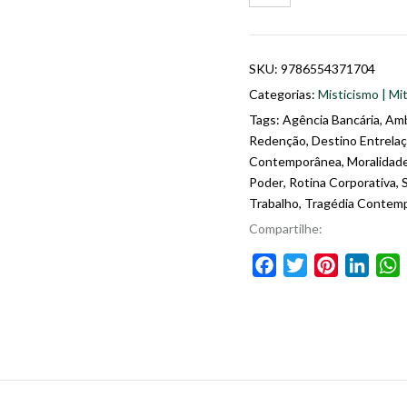
SKU:
9786554371704
Categorias:
Misticismo | Mit
Tags:
Agência Bancária
,
Amb
Redenção
,
Destino Entrela
Contemporânea
,
Moralidad
Poder
,
Rotina Corporativa
,
Trabalho
,
Tragédia Contem
Compartilhe:
Facebook
Twitter
Pinterest
Linke