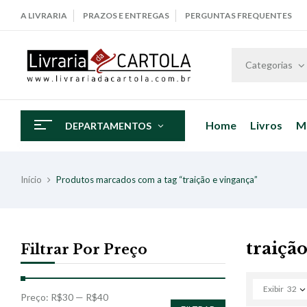
A LIVRARIA
PRAZOS E ENTREGAS
PERGUNTAS FREQUENTES
Categorias
Home
Livros
M
DEPARTAMENTOS
Início
Produtos marcados com a tag “traição e vingança”
traiçã
Filtrar Por Preço
Exibir
32
Preço:
R$30
—
R$40