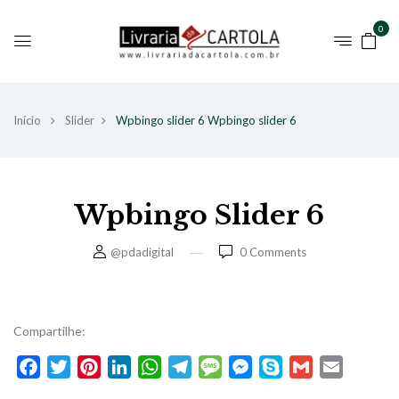
0
Início
Slider
Wpbingo slider 6
Wpbingo slider 6
Wpbingo Slider 6
@pdadigital
0
Comments
Compartilhe:
Facebook
Twitter
Pinterest
LinkedIn
WhatsApp
Telegram
Message
Messenger
Skype
Gmail
Email