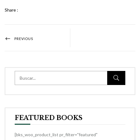
Share :
PREVIOUS
FEATURED BOOKS
[bks_woo_product_list pr_filter="featured"