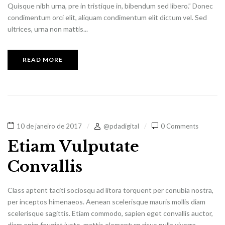
Quisque nibh urna, pre in tristique in, bibendum sed libero.” Donec
condimentum orci elit, aliquam condimentum elit dictum vel. Sed
ultrices, urna non mattis...
READ MORE
10 de janeiro de 2017
@pdadigital
0 Comments
Etiam Vulputate
Convallis
Class aptent taciti sociosqu ad litora torquent per conubia nostra,
per inceptos himenaeos. Aenean scelerisque mauris mollis diam
scelerisque sagittis. Etiam commodo, sapien eget convallis auctor,
diam enim feugiat justo, mattis elementum risus nulla viverra