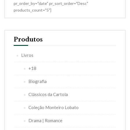
pr_order_by="date" pr_sort_order="Desc"
products_count="5"]
Produtos
Livros
+18
Biografia
Clássicos da Cartola
Coleção Monteiro Lobato
Drama | Romance