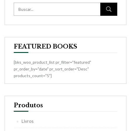
FEATURED BOOKS
[bks_woo_product_list pr_filter="featured"
pr_order_by="date" pr_sort_order="Desc"
products_count="5"]
Produtos
Livros