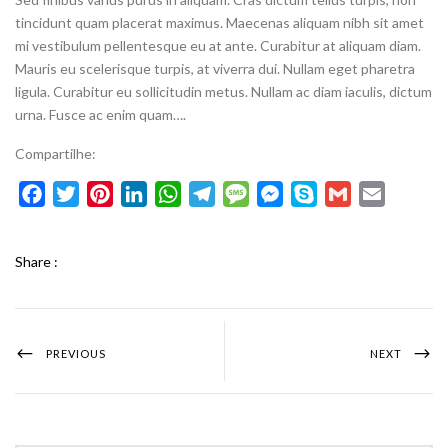
tincidunt quam placerat maximus. Maecenas aliquam nibh sit amet
mi vestibulum pellentesque eu at ante. Curabitur at aliquam diam.
Mauris eu scelerisque turpis, at viverra dui. Nullam eget pharetra
ligula. Curabitur eu sollicitudin metus. Nullam ac diam iaculis, dictum
urna. Fusce ac enim quam….
Compartilhe:
Facebook
Twitter
Pinterest
LinkedIn
WhatsApp
Telegram
Message
Messenger
Skype
Gmail
Email
Share :
PREVIOUS
NEXT