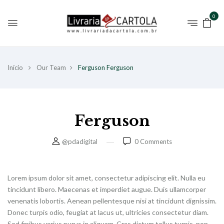
0
Início
Our Team
Ferguson
Ferguson
Ferguson
@pdadigital
0
Comments
Lorem ipsum dolor sit amet, consectetur adipiscing elit. Nulla eu
tincidunt libero. Maecenas et imperdiet augue. Duis ullamcorper
venenatis lobortis. Aenean pellentesque nisi at tincidunt dignissim.
Donec turpis odio, feugiat at lacus ut, ultricies consectetur diam.
Sed finibus varius purus in aliquam. Cras dictum tellus turpis, non