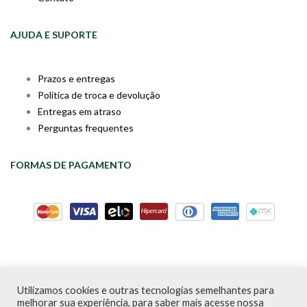
AJUDA E SUPORTE
Prazos e entregas
Política de troca e devolução
Entregas em atraso
Perguntas frequentes
FORMAS DE PAGAMENTO
Utilizamos cookies e outras tecnologias semelhantes para
Livraria da Cartola © Desde 2020 | CNPJ: 31.298.135/0001-09 |
melhorar sua experiência, para saber mais acesse nossa