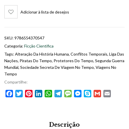
Adicionar à lista de desejos
SKU:
9786554370547
Categoria:
Ficção Científica
Tags:
Alteração Da História Humana
,
Conflitos Temporais
,
Liga Das
Nações
,
Piratas Do Tempo
,
Protetores Do Tempo
,
Segunda Guerra
Mundial
,
Sociedade Secreta De Viagem No Tempo
,
Viagens No
Tempo
Compartilhe:
Facebook
Twitter
Pinterest
LinkedIn
WhatsApp
Telegram
Message
Messenger
Skype
Gmail
Email
Descrição