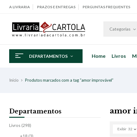
A LIVRARIA
PRAZOS E ENTREGAS
PERGUNTAS FREQUENTES
Categorias
Home
Livros
M
DEPARTAMENTOS
Início
Produtos marcados com a tag “amor improvável”
amor 
Departamentos
Livros
(298)
Exibir
32
+18
(3)