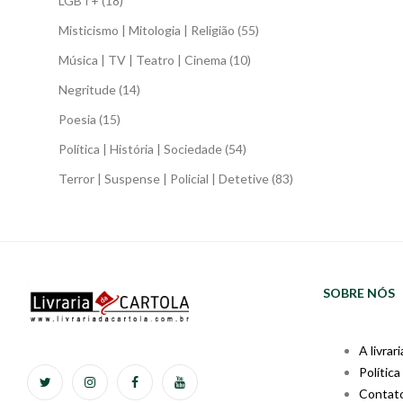
LGBT+
(18)
Misticismo | Mitologia | Religião
(55)
Música | TV | Teatro | Cinema
(10)
Negritude
(14)
Poesia
(15)
Política | História | Sociedade
(54)
Terror | Suspense | Policial | Detetive
(83)
SOBRE NÓS
A livrari
Política
Contat