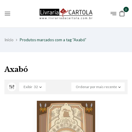
0
Início
Produtos marcados com a tag “Axabó”
Axabó
Exibir
32
Ordenar por mais recente