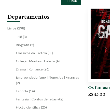
FILTRAR
Departamentos
Livros
(298)
+18
(3)
Biografia
(2)
Clássicos da Cartola
(30)
Coleção Monteiro Lobato
(4)
Drama | Romance
(26)
Empreendedorismo | Negócios | Finanças
(2)
Os fantasm
Esporte
(14)
R$
45,00
Fantasia | Contos de fadas
(42)
Ficção científica
(25)