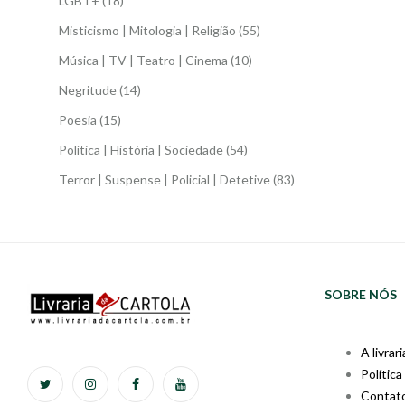
LGBT+
(18)
Misticismo | Mitologia | Religião
(55)
Música | TV | Teatro | Cinema
(10)
Negritude
(14)
Poesia
(15)
Política | História | Sociedade
(54)
Terror | Suspense | Policial | Detetive
(83)
SOBRE NÓS
A livrari
Política
Contat