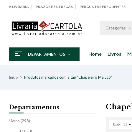
A LIVRARIA
PRAZOS E ENTREGAS
PERGUNTAS FREQUENTES
Categorias
Home
Livros
M
DEPARTAMENTOS
Início
Produtos marcados com a tag “Chapeleiro Maluco”
Chapel
Departamentos
Livros
(298)
Exibir
32
+18
(3)