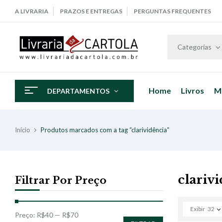
A LIVRARIA
PRAZOS E ENTREGAS
PERGUNTAS FREQUENTES
Categorias
Home
Livros
M
DEPARTAMENTOS
Início
Produtos marcados com a tag “clarividência”
clariv
Filtrar Por Preço
Exibir
32
Preço:
R$40
—
R$70