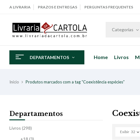
A LIVRARIA
PRAZOS E ENTREGAS
PERGUNTAS FREQUENTES
Categorias
Home
Livros
M
DEPARTAMENTOS
Início
Produtos marcados com a tag “Coexistência espécies”
Coexis
Departamentos
Livros
(298)
Exibir
32
+18
(3)