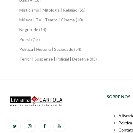
LGBT+
(18)
Misticismo | Mitologia | Religião
(55)
Música | TV | Teatro | Cinema
(10)
Negritude
(14)
Poesia
(15)
Política | História | Sociedade
(54)
Terror | Suspense | Policial | Detetive
(83)
SOBRE NÓS
A livrari
Política
Contat