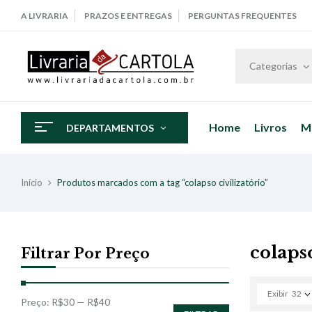
A LIVRARIA
PRAZOS E ENTREGAS
PERGUNTAS FREQUENTES
Categorias
Home
Livros
M
DEPARTAMENTOS
Início
Produtos marcados com a tag “colapso civilizatório”
colapso
Filtrar Por Preço
Exibir
32
Preço:
R$30
—
R$40