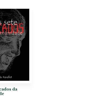
cados da
de