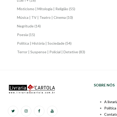
LGBT+
(18)
Misticismo | Mitologia | Religião
(55)
Música | TV | Teatro | Cinema
(10)
Negritude
(14)
Poesia
(15)
Política | História | Sociedade
(54)
Terror | Suspense | Policial | Detetive
(83)
SOBRE NÓS
A livrari
Política
Contat