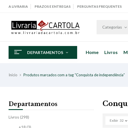
A LIVRARIA
PRAZOS E ENTREGAS
PERGUNTAS FREQUENTES
Categorias
Home
Livros
M
DEPARTAMENTOS
Início
Produtos marcados com a tag “Conquista de independência”
Conqui
Departamentos
Livros
(298)
Exibir
32
+18
(3)