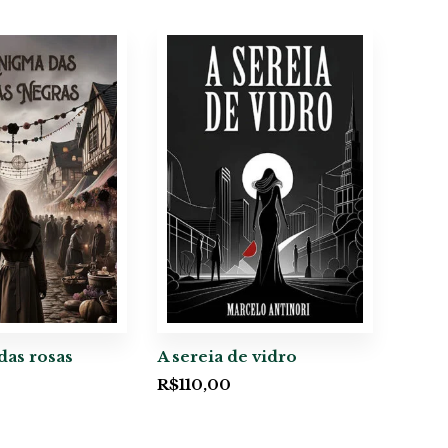
das rosas
A sereia de vidro
R$
110,00