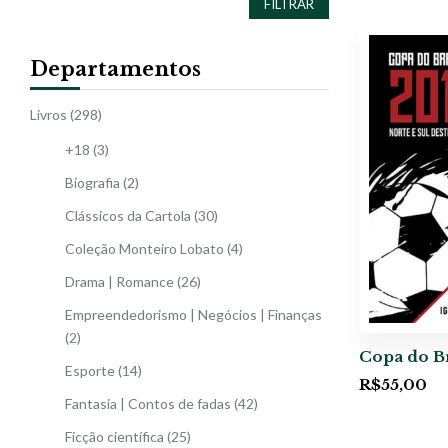
FILTRAR
Departamentos
Livros
(298)
+18
(3)
Biografia
(2)
Clássicos da Cartola
(30)
Coleção Monteiro Lobato
(4)
Drama | Romance
(26)
Empreendedorismo | Negócios | Finanças
(2)
Copa do Br
Esporte
(14)
R$
55,00
Fantasia | Contos de fadas
(42)
Ficção científica
(25)