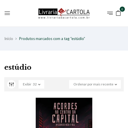
0
Início
Produtos marcados com a tag “estúdio”
estúdio
Exibir
32
Ordenar por mais recente