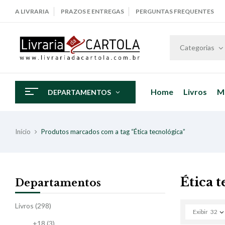
A LIVRARIA
PRAZOS E ENTREGAS
PERGUNTAS FREQUENTES
Categorias
Home
Livros
M
DEPARTAMENTOS
Início
Produtos marcados com a tag “Ética tecnológica”
Ética 
Departamentos
Livros
(298)
Exibir
32
+18
(3)