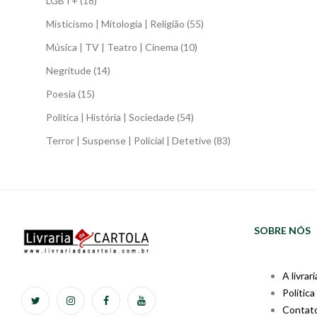
LGBT+
(18)
Misticismo | Mitologia | Religião
(55)
Música | TV | Teatro | Cinema
(10)
Negritude
(14)
Poesia
(15)
Política | História | Sociedade
(54)
Terror | Suspense | Policial | Detetive
(83)
SOBRE NÓS
A livrari
Política
Contat