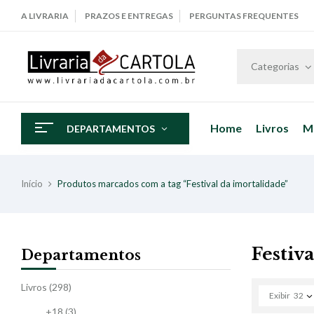
A LIVRARIA
PRAZOS E ENTREGAS
PERGUNTAS FREQUENTES
Categorias
Home
Livros
M
DEPARTAMENTOS
Início
Produtos marcados com a tag “Festival da imortalidade”
Festiv
Departamentos
Livros
(298)
Exibir
32
+18
(3)