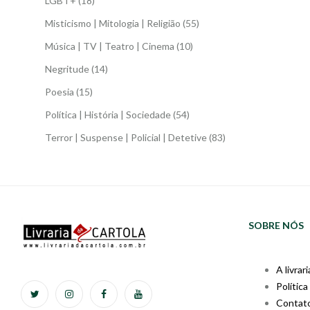
LGBT+
(18)
Misticismo | Mitologia | Religião
(55)
Música | TV | Teatro | Cinema
(10)
Negritude
(14)
Poesia
(15)
Política | História | Sociedade
(54)
Terror | Suspense | Policial | Detetive
(83)
SOBRE NÓS
A livrari
Política
Contat