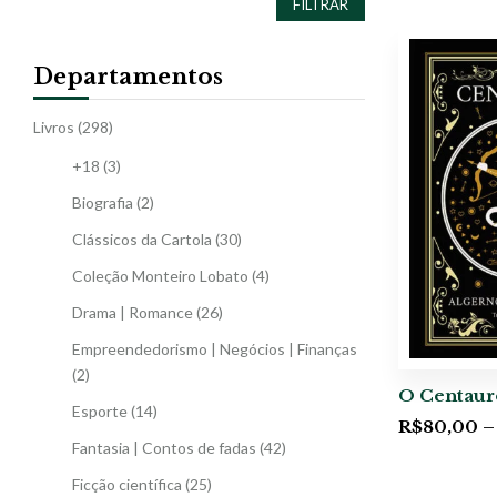
FILTRAR
Departamentos
Livros
(298)
+18
(3)
Biografia
(2)
Clássicos da Cartola
(30)
Coleção Monteiro Lobato
(4)
Drama | Romance
(26)
Empreendedorismo | Negócios | Finanças
(2)
O Centaur
Esporte
(14)
R$
80,00
–
Fantasia | Contos de fadas
(42)
Ficção científica
(25)