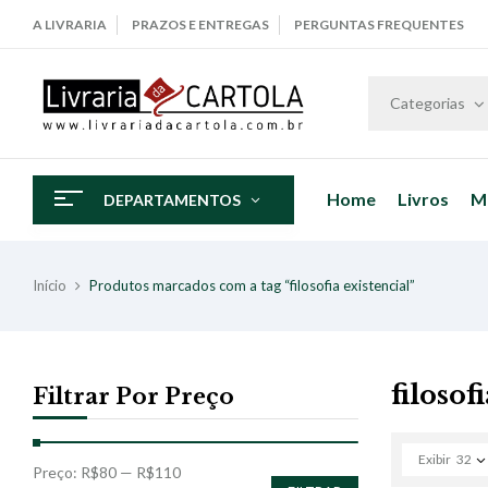
A LIVRARIA
PRAZOS E ENTREGAS
PERGUNTAS FREQUENTES
Categorias
Home
Livros
M
DEPARTAMENTOS
Início
Produtos marcados com a tag “filosofia existencial”
filosof
Filtrar Por Preço
Exibir
32
Preço:
R$80
—
R$110