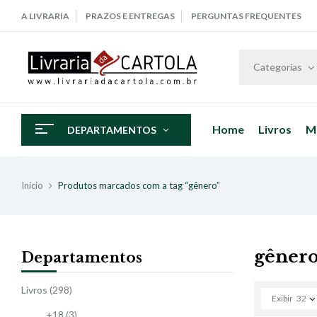
A LIVRARIA
PRAZOS E ENTREGAS
PERGUNTAS FREQUENTES
Categorias
Home
Livros
M
DEPARTAMENTOS
Início
Produtos marcados com a tag “gênero”
gêner
Departamentos
Livros
(298)
Exibir
32
+18
(3)