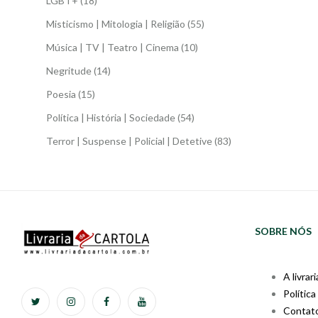
LGBT+
(18)
Misticismo | Mitologia | Religião
(55)
Música | TV | Teatro | Cinema
(10)
Negritude
(14)
Poesia
(15)
Política | História | Sociedade
(54)
Terror | Suspense | Policial | Detetive
(83)
SOBRE NÓS
A livrari
Política
Contat