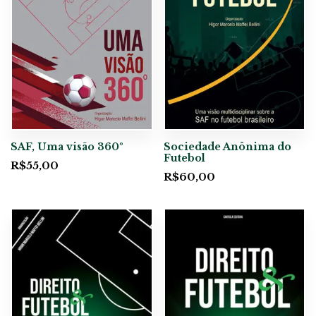
SAF, Uma visão 360º
Sociedade Anônima do
Futebol
R$
55,00
R$
60,00