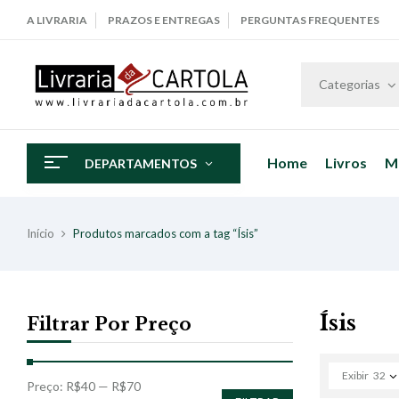
A LIVRARIA
PRAZOS E ENTREGAS
PERGUNTAS FREQUENTES
Categorias
Home
Livros
M
DEPARTAMENTOS
Início
Produtos marcados com a tag “Ísis”
Ísis
Filtrar Por Preço
Exibir
32
Preço:
R$40
—
R$70