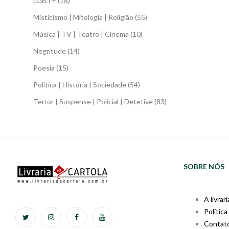
LGBT+
(18)
Misticismo | Mitologia | Religião
(55)
Música | TV | Teatro | Cinema
(10)
Negritude
(14)
Poesia
(15)
Política | História | Sociedade
(54)
Terror | Suspense | Policial | Detetive
(83)
SOBRE NÓS
A livrari
Política
Contat