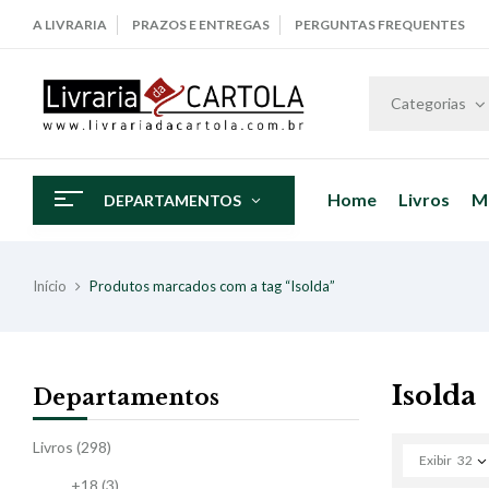
A LIVRARIA
PRAZOS E ENTREGAS
PERGUNTAS FREQUENTES
Categorias
Home
Livros
M
DEPARTAMENTOS
Início
Produtos marcados com a tag “Isolda”
Isolda
Departamentos
Livros
(298)
Exibir
32
+18
(3)