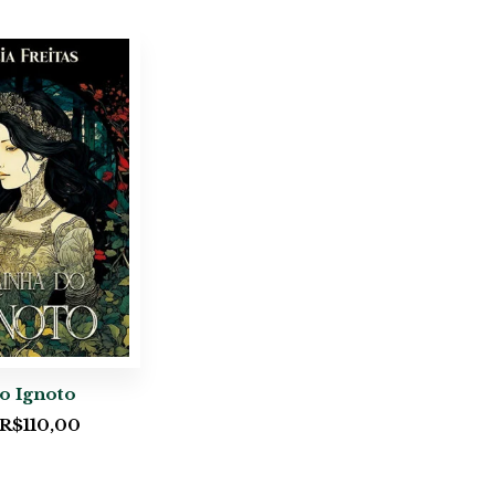
o Ignoto
R$
110,00