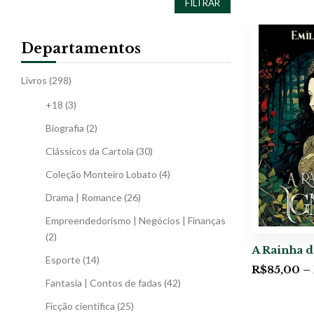
FILTRAR
Departamentos
Livros
(298)
+18
(3)
Biografia
(2)
Clássicos da Cartola
(30)
Coleção Monteiro Lobato
(4)
Drama | Romance
(26)
Empreendedorismo | Negócios | Finanças
(2)
A Rainha d
Esporte
(14)
R$
85,00
–
Fantasia | Contos de fadas
(42)
Ficção científica
(25)