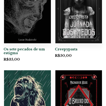
Os sete pecados de um
Creepypasta
estigma
R$
50,00
R$
35,00