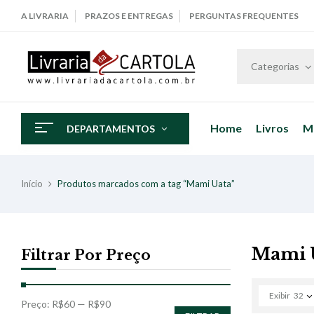
A LIVRARIA
PRAZOS E ENTREGAS
PERGUNTAS FREQUENTES
Categorias
Home
Livros
M
DEPARTAMENTOS
Início
Produtos marcados com a tag “Mami Uata”
Mami 
Filtrar Por Preço
Exibir
32
Preço:
R$60
—
R$90