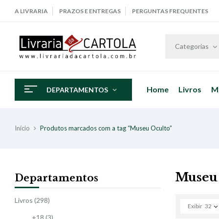
A LIVRARIA
PRAZOS E ENTREGAS
PERGUNTAS FREQUENTES
Categorias
Home
Livros
M
DEPARTAMENTOS
Início
Produtos marcados com a tag “Museu Oculto”
Museu
Departamentos
Livros
(298)
Exibir
32
+18
(3)