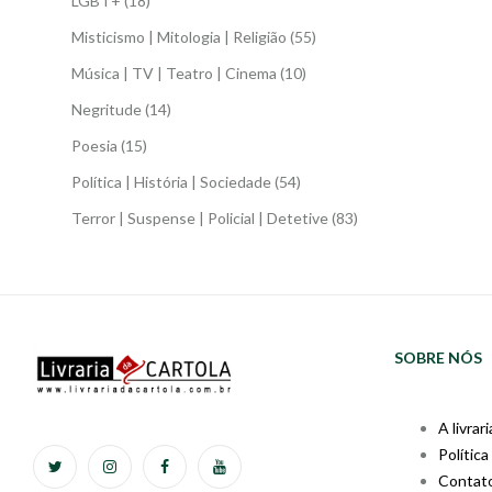
LGBT+
(18)
Misticismo | Mitologia | Religião
(55)
Música | TV | Teatro | Cinema
(10)
Negritude
(14)
Poesia
(15)
Política | História | Sociedade
(54)
Terror | Suspense | Policial | Detetive
(83)
SOBRE NÓS
A livrari
Política
Contat