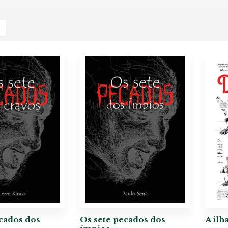
cados dos
Os sete pecados dos
A ilh