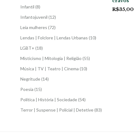
cravos
Infantil
(8)
R$
35,00
Infantojuvenil
(12)
Leia mulheres
(72)
Lendas | Folclore | Lendas Urbanas
(10)
LGBT+
(18)
Misticismo | Mitologia | Religião
(55)
Música | TV | Teatro | Cinema
(10)
Negritude
(14)
Poesia
(15)
Política | História | Sociedade
(54)
Terror | Suspense | Policial | Detetive
(83)