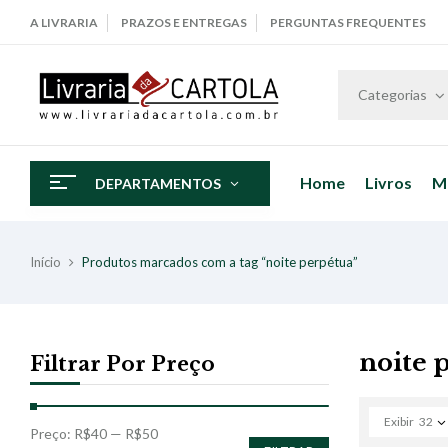
A LIVRARIA
PRAZOS E ENTREGAS
PERGUNTAS FREQUENTES
Categorias
Home
Livros
M
DEPARTAMENTOS
Início
Produtos marcados com a tag “noite perpétua”
noite 
Filtrar Por Preço
Exibir
32
Preço:
R$40
—
R$50