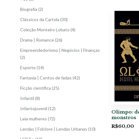
Biografia
(2)
Clássicos da Cartola
(30)
Coleção Monteiro Lobato
(4)
Drama | Romance
(26)
Empreendedorismo | Negócios | Finanças
(2)
Esporte
(14)
Fantasia | Contos de fadas
(42)
Ficção científica
(25)
Infantil
(8)
Infantojuvenil
(12)
Olimpo: de
monstros
Leia mulheres
(72)
R$
60,00
Lendas | Folclore | Lendas Urbanas
(10)