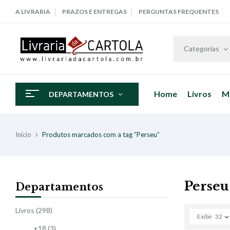
A LIVRARIA
PRAZOS E ENTREGAS
PERGUNTAS FREQUENTES
Categorias
Home
Livros
M
DEPARTAMENTOS
Início
Produtos marcados com a tag “Perseu”
Perseu
Departamentos
Livros
(298)
Exibir
32
+18
(3)