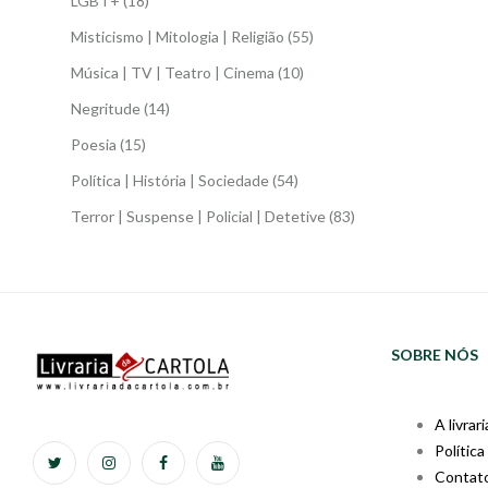
LGBT+
(18)
Misticismo | Mitologia | Religião
(55)
Música | TV | Teatro | Cinema
(10)
Negritude
(14)
Poesia
(15)
Política | História | Sociedade
(54)
Terror | Suspense | Policial | Detetive
(83)
SOBRE NÓS
A livrari
Política
Contat