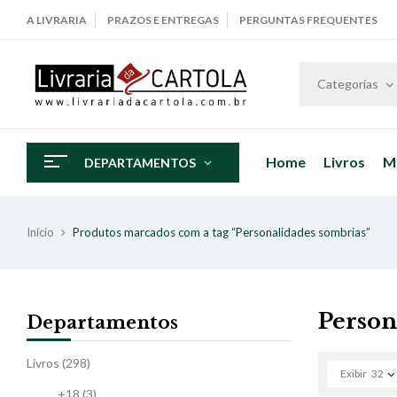
A LIVRARIA
PRAZOS E ENTREGAS
PERGUNTAS FREQUENTES
Categorias
Home
Livros
M
DEPARTAMENTOS
Início
Produtos marcados com a tag “Personalidades sombrias”
Person
Departamentos
Livros
(298)
Exibir
32
+18
(3)