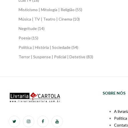
LGBT+
(18)
Misticismo | Mitologia | Religião
(55)
Música | TV | Teatro | Cinema
(10)
Negritude
(14)
Poesia
(15)
Política | História | Sociedade
(54)
Terror | Suspense | Policial | Detetive
(83)
SOBRE NÓS
A livrari
Política
Contat