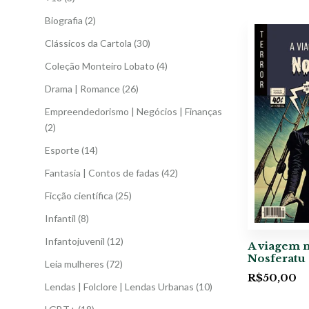
Biografia
(2)
Clássicos da Cartola
(30)
Coleção Monteiro Lobato
(4)
Drama | Romance
(26)
Empreendedorismo | Negócios | Finanças
(2)
Esporte
(14)
Fantasia | Contos de fadas
(42)
Ficção científica
(25)
Infantil
(8)
Infantojuvenil
(12)
A viagem m
Nosferatu
Leia mulheres
(72)
R$
50,00
Lendas | Folclore | Lendas Urbanas
(10)