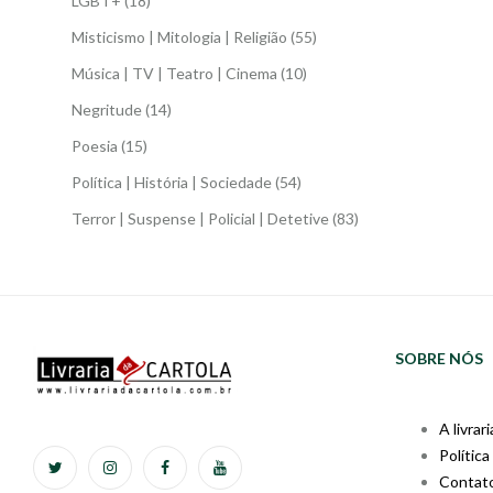
LGBT+
(18)
Misticismo | Mitologia | Religião
(55)
Música | TV | Teatro | Cinema
(10)
Negritude
(14)
Poesia
(15)
Política | História | Sociedade
(54)
Terror | Suspense | Policial | Detetive
(83)
SOBRE NÓS
A livrari
Política
Contat