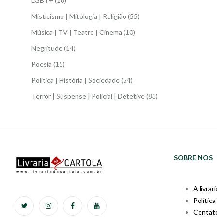
LGBT+
(18)
Misticismo | Mitologia | Religião
(55)
Música | TV | Teatro | Cinema
(10)
Negritude
(14)
Poesia
(15)
Política | História | Sociedade
(54)
Terror | Suspense | Policial | Detetive
(83)
SOBRE NÓS
A livrari
Política
Contat