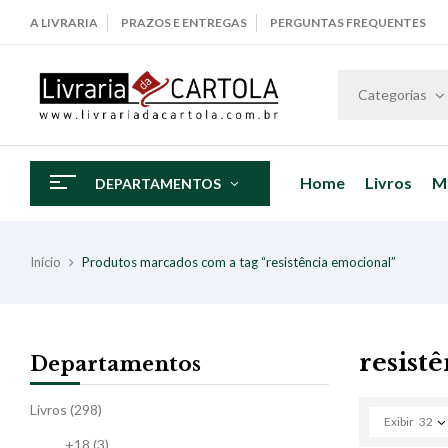
A LIVRARIA
PRAZOS E ENTREGAS
PERGUNTAS FREQUENTES
Categorias
Home
Livros
M
DEPARTAMENTOS
Início
Produtos marcados com a tag “resistência emocional”
resist
Departamentos
Livros
(298)
Exibir
32
+18
(3)