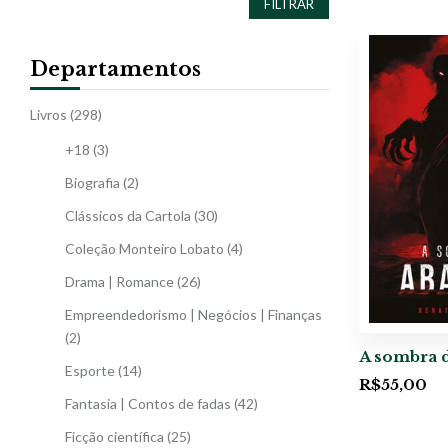
FILTRAR
Departamentos
Livros
(298)
+18
(3)
Biografia
(2)
Clássicos da Cartola
(30)
Coleção Monteiro Lobato
(4)
Drama | Romance
(26)
Empreendedorismo | Negócios | Finanças
(2)
A sombra 
Esporte
(14)
R$
55,00
Fantasia | Contos de fadas
(42)
Ficção científica
(25)