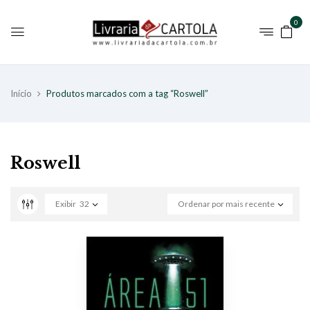
0
Início
Produtos marcados com a tag “Roswell”
Roswell
Exibir
32
Ordenar por mais recente