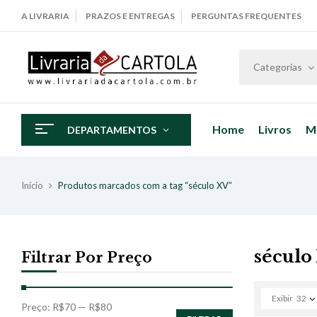
A LIVRARIA
PRAZOS E ENTREGAS
PERGUNTAS FREQUENTES
Categorias
Home
Livros
M
DEPARTAMENTOS
Início
Produtos marcados com a tag “século XV”
século
Filtrar Por Preço
Exibir
32
Preço:
R$70
—
R$80