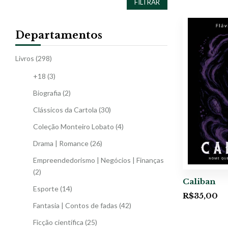
FILTRAR
Departamentos
Livros
(298)
+18
(3)
Biografia
(2)
Clássicos da Cartola
(30)
Coleção Monteiro Lobato
(4)
Drama | Romance
(26)
Empreendedorismo | Negócios | Finanças
(2)
Caliban
Esporte
(14)
R$
35,00
Fantasia | Contos de fadas
(42)
Ficção científica
(25)