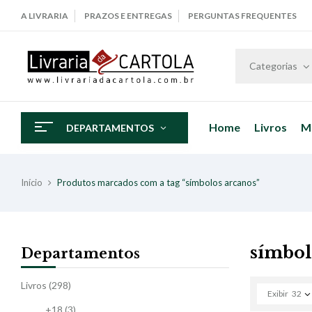
A LIVRARIA
PRAZOS E ENTREGAS
PERGUNTAS FREQUENTES
Categorias
Home
Livros
M
DEPARTAMENTOS
Início
Produtos marcados com a tag “símbolos arcanos”
símbol
Departamentos
Livros
(298)
Exibir
32
+18
(3)