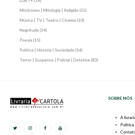
LGBT+
(18)
Misticismo | Mitologia | Religião
(55)
Música | TV | Teatro | Cinema
(10)
Negritude
(14)
Poesia
(15)
Política | História | Sociedade
(54)
Terror | Suspense | Policial | Detetive
(83)
SOBRE NÓS
A livrari
Política
Contat