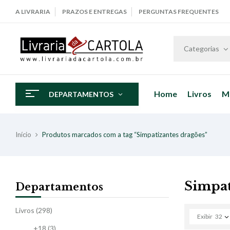
A LIVRARIA
PRAZOS E ENTREGAS
PERGUNTAS FREQUENTES
Categorias
Home
Livros
M
DEPARTAMENTOS
Início
Produtos marcados com a tag “Simpatizantes dragões”
Simpat
Departamentos
Livros
(298)
Exibir
32
+18
(3)