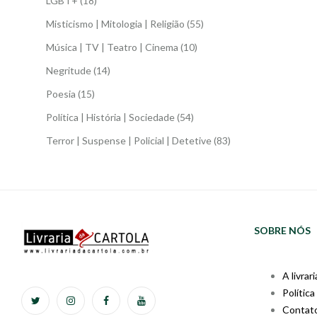
LGBT+
(18)
Misticismo | Mitologia | Religião
(55)
Música | TV | Teatro | Cinema
(10)
Negritude
(14)
Poesia
(15)
Política | História | Sociedade
(54)
Terror | Suspense | Policial | Detetive
(83)
SOBRE NÓS
A livrari
Política
Contat