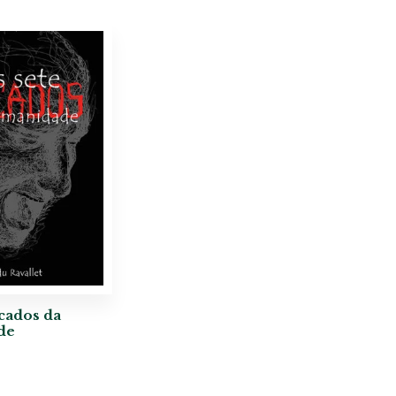
cados da
de