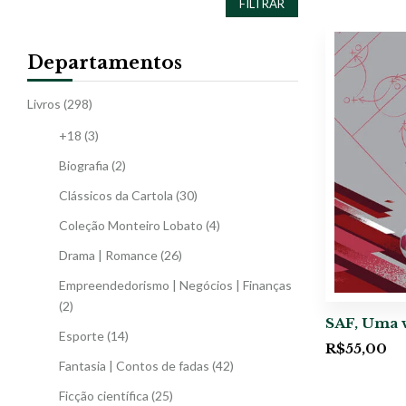
FILTRAR
Departamentos
Livros
(298)
+18
(3)
Biografia
(2)
Clássicos da Cartola
(30)
Coleção Monteiro Lobato
(4)
Drama | Romance
(26)
Empreendedorismo | Negócios | Finanças
(2)
SAF, Uma v
Esporte
(14)
R$
55,00
Fantasia | Contos de fadas
(42)
Ficção científica
(25)