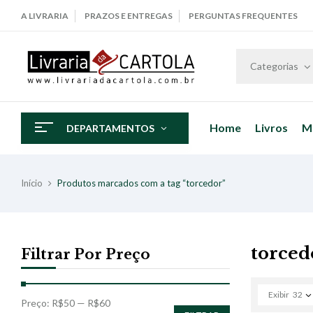
A LIVRARIA
PRAZOS E ENTREGAS
PERGUNTAS FREQUENTES
Categorias
Home
Livros
M
DEPARTAMENTOS
Início
Produtos marcados com a tag “torcedor”
torced
Filtrar Por Preço
Exibir
32
Preço:
R$50
—
R$60