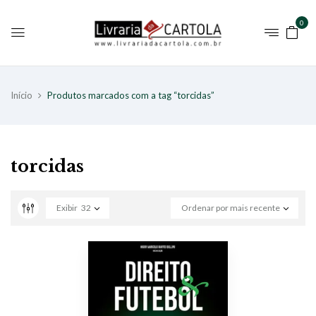
0
Início
Produtos marcados com a tag “torcidas”
torcidas
Exibir
32
Ordenar por mais recente